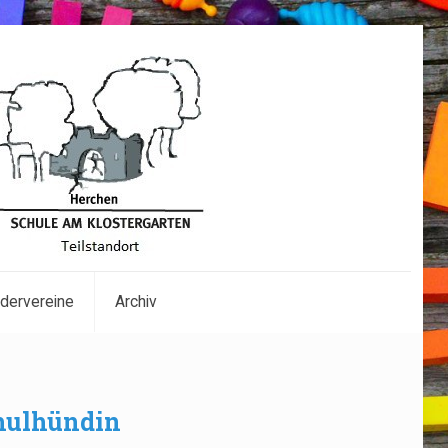
dervereine
Archiv
chulhündin