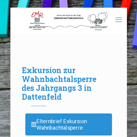
Exkursion zur
Wahnbachtalsperre
des Jahrgangs 3 in
Dattenfeld
Elternbrief Exkursion
Wahnbachtalsperre