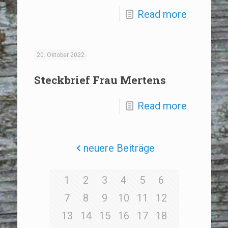
Read more
20. Oktober 2022
Steckbrief Frau Mertens
Read more
neuere Beiträge
1
2
3
4
5
6
7
8
9
10
11
12
13
14
15
16
17
18